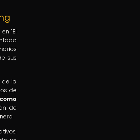
ing
en "El
entado
narios
de sus
 de la
tos de
 como
ión de
nero.
tivos,