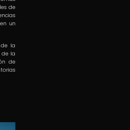
les de
encias
cen un
 de la
 de la
ión de
torias