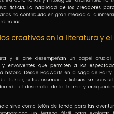
as extraordinarias y mitologías fascinantes, ha s
iva ficticia. La habilidad de los creadores para
arios ha contribuido en gran medida a la inmers
rdinarias.
 creativos en la literatura y el
tura y el cine desempeñan un papel crucial
s y envolventes que permiten a los espectad
a historia. Desde Hogwarts en la saga de Harry 
 Tolkien, estos escenarios ficticios se convier
deando el desarrollo de la trama y enriquecie
solo sirve como telón de fondo para las aventu
proporciona un terreno fértil para explorar