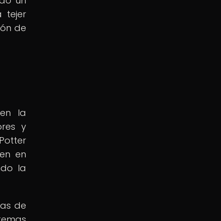
ido un
 tejer
ión de
 en la
ores y
Potter
ten en
ndo la
ras de
 temas