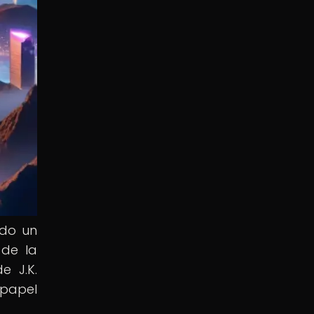
ido un
 de la
e J.K.
 papel