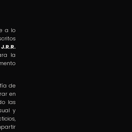
e a lo
critos
.R.R.
ara la
emento
fía de
rar en
do las
sual y
icios,
partir