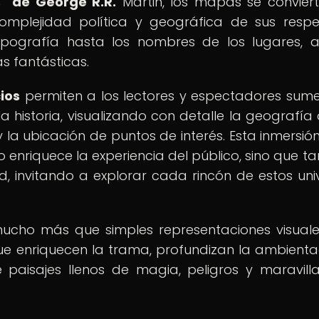
" de George R.R.
Martin, los mapas se convier
mplejidad política y geográfica de sus respe
topografía hasta los nombres de los lugares, 
s fantásticas.
ios
permiten a los lectores y espectadores sume
 historia, visualizando con detalle la geografía 
 y la ubicación de puntos de interés. Esta inmersión
o enriquece la experiencia del público, sino que t
ad, invitando a explorar cada rincón de estos uni
ucho más que simples representaciones visuale
e enriquecen la trama, profundizan la ambienta
 paisajes llenos de magia, peligros y maravill