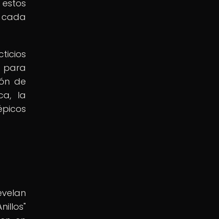
 estos
o cada
ticios
s para
ión de
ca, la
épicos
evelan
illos"