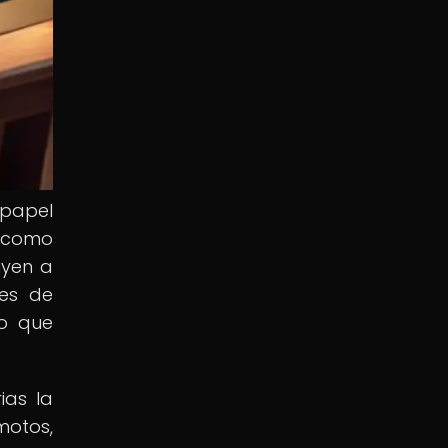
 papel
n como
uyen a
res de
no que
ias la
motos,