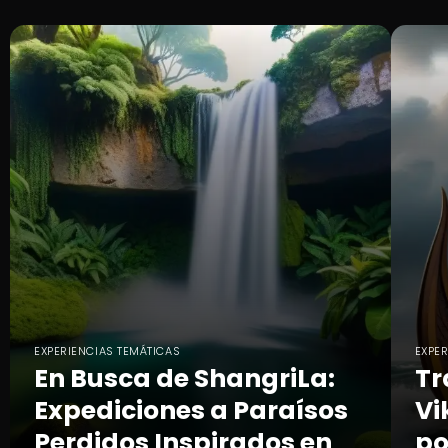
EXPERIENCIAS TEMÁTICAS
EXPE
En Busca de ShangriLa:
Tr
Expediciones a Paraísos
Vi
Perdidos Inspirados en
po