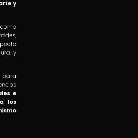
arte y
s como
mides,
specto
ural y
d para
encias
ales e
a los
 mismo