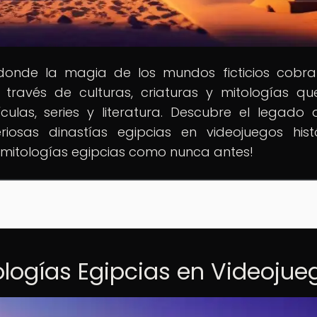
 donde la magia de los mundos ficticios cobra
 través de culturas, criaturas y mitologías q
ículas, series y literatura. Descubre el legado 
iosas dinastías egipcias en videojuegos histó
 mitologías egipcias como nunca antes!
ologías Egipcias en Videojue