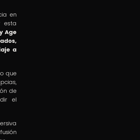
cia en
r esta
 y Age
dados,
iaje a
no que
pcias,
ión de
dir el
ersiva
fusión