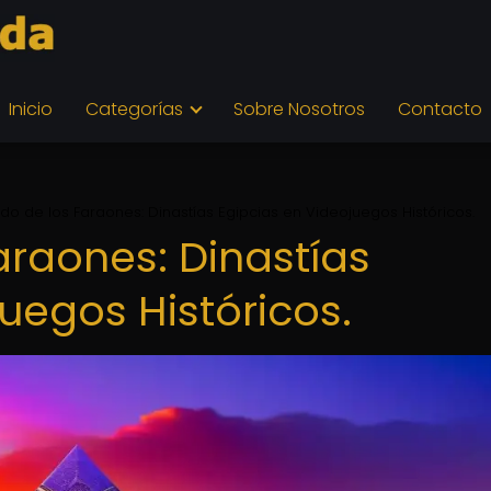
Inicio
Categorías
Sobre Nosotros
Contacto
ado de los Faraones: Dinastías Egipcias en Videojuegos Históricos.
araones: Dinastías
uegos Históricos.