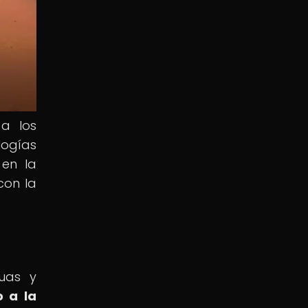
 a los
logías
 en la
con la
guas y
o a la