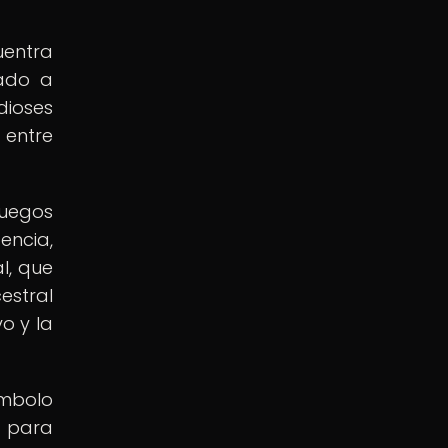
uentra
lado a
dioses
 entre
Juegos
encia,
al, que
estral
o y la
ímbolo
l para