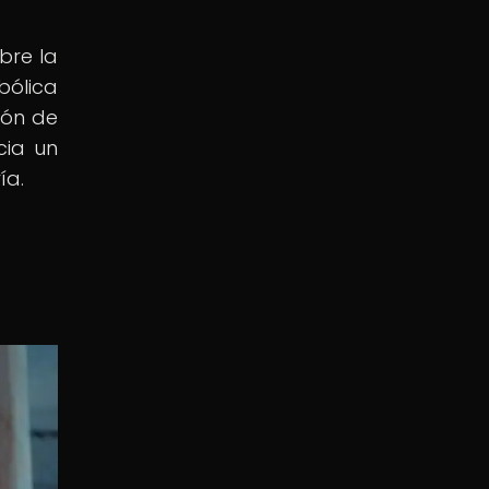
bre la
bólica
ión de
cia un
ía.