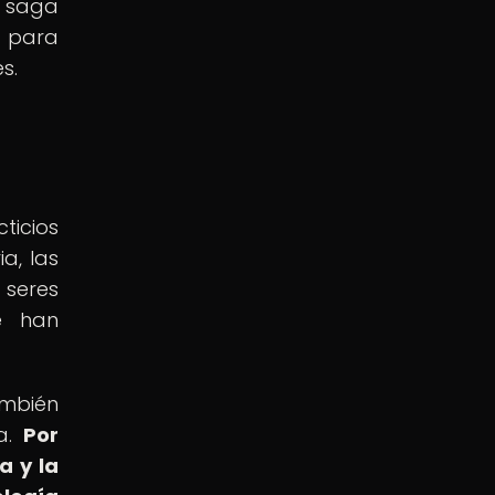
a saga
o para
s.
ticios
a, las
 seres
e han
ambién
a.
Por
a y la