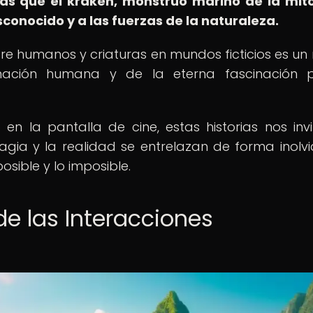
as que el kraken, monstruo marino de la mit
sconocido y a las fuerzas de la naturaleza.
re humanos y criaturas en mundos ficticios es un r
inación humana y de la eterna fascinación p
en la pantalla de cine, estas historias nos inv
gia y la realidad se entrelazan de forma inolvi
sible y lo imposible.
de las Interacciones