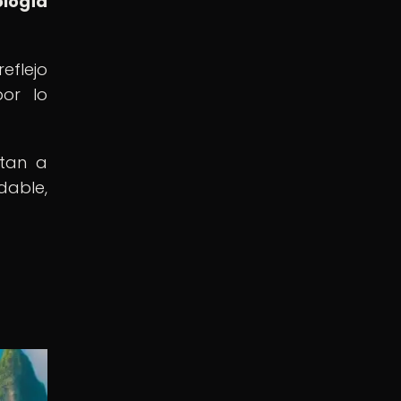
ología
eflejo
or lo
itan a
dable,