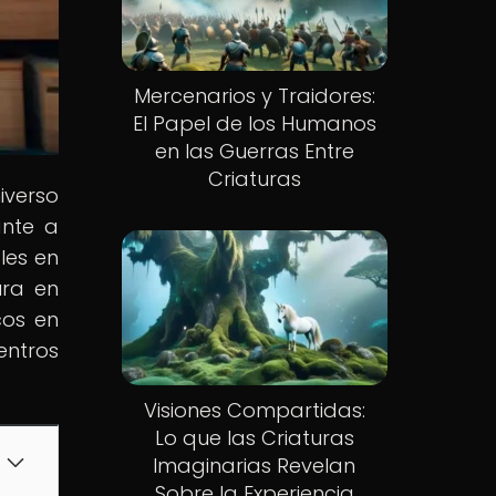
Mercenarios y Traidores:
El Papel de los Humanos
en las Guerras Entre
Criaturas
iverso
ante a
les en
ura en
cos en
entros
Visiones Compartidas:
Lo que las Criaturas
Imaginarias Revelan
Sobre la Experiencia