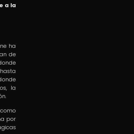
e a la
ine ha
zan de
 donde
 hasta
 donde
os, la
ón.
o como
ha por
ágicas