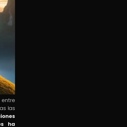
 entre
as las
iones
es ha