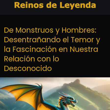
De Monstruos y Hombres:
Desentrañando el Temor y
la Fascinación en Nuestra
Relación con lo
Desconocido