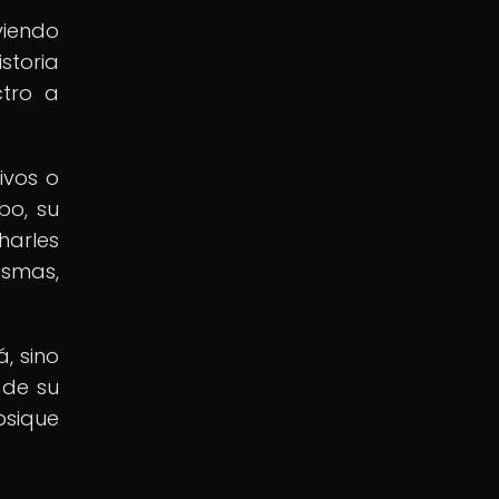
viendo
storia
ctro a
ivos o
po, su
harles
asmas,
, sino
 de su
psique