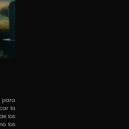
s para
car la
de los
mo los