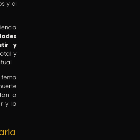
s y el
iencia
dades
tir y
otal y
tual.
n tema
muerte
itan a
r y la
aria