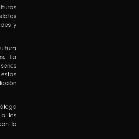
lturas
elatos
udes y
ultura
s. La
series
 estas
lación
iálogo
 a los
con lo