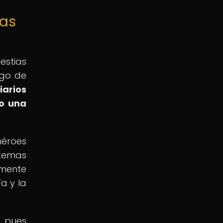
ias
estias
rgo de
iarios
do una
héroes
 temas
emente
a y la
, pues