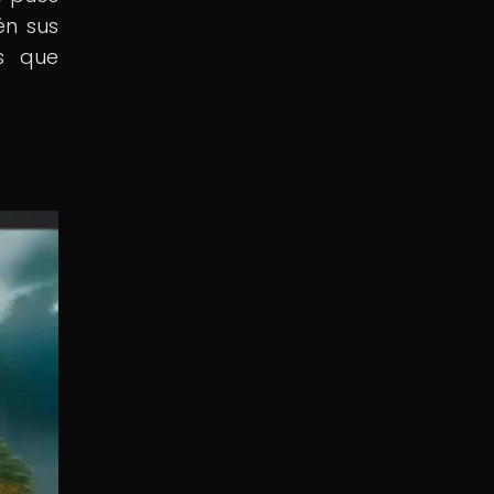
én sus
s que