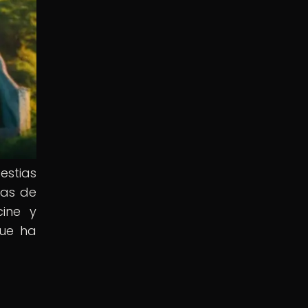
estias
ias de
ine y
que ha