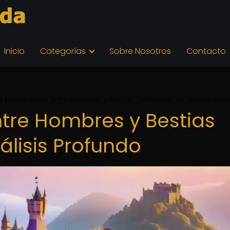
Inicio
Categorías
Sobre Nosotros
Contacto
a Eterna Lucha entre Hombres y Bestias Fantásticas: Un Análisis Pro
ntre Hombres y Bestias
álisis Profundo