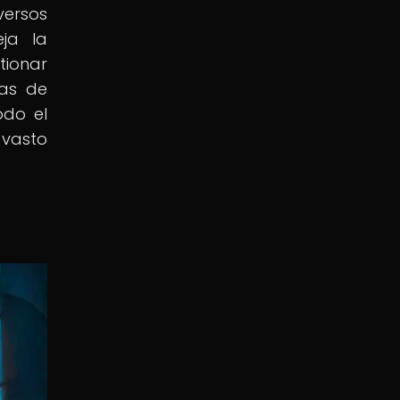
versos
eja la
tionar
ras de
odo el
 vasto