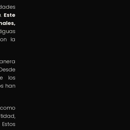
idades
a.
Este
males,
iguas
con la
manera
 Desde
e los
os han
a como
tidad,
 Estos