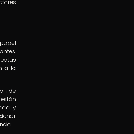
ctores
 papel
antes.
acetas
n a la
ión de
 están
idad y
xionar
ncia.