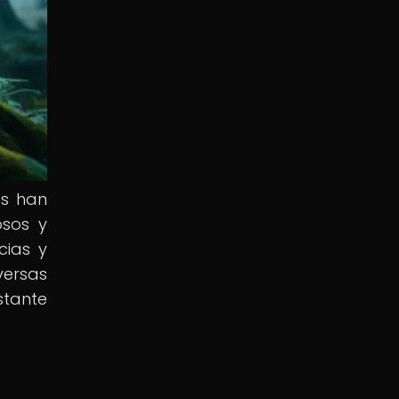
as han
osos y
cias y
versas
stante