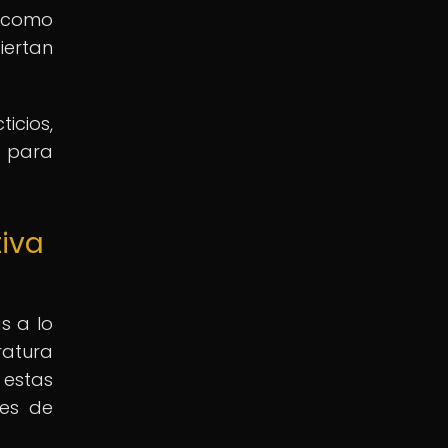
n como
iertan
icios,
s para
tiva
s a lo
ratura
 estas
les de