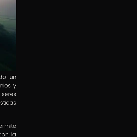
ido un
nios y
 seres
sticas
ermite
con la