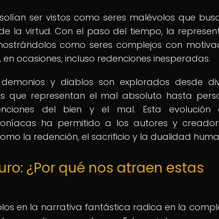
s solían ser vistos como seres malévolos que bu
e la virtud. Con el paso del tiempo, la represen
 mostrándolos como seres complejos con motiva
y, en ocasiones, incluso redenciones inesperadas.
 demonios y diablos son explorados desde di
es que representan el mal absoluto hasta pers
ciones del bien y el mal. Esta evolución 
moníacas ha permitido a los autores y creado
mo la redención, el sacrificio y la dualidad hum
uro: ¿Por qué nos atraen estas
los en la narrativa fantástica radica en la compl