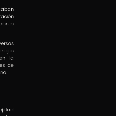
scaban
tación
ciones
versas
onajes
en la
res de
ana.
ejidad