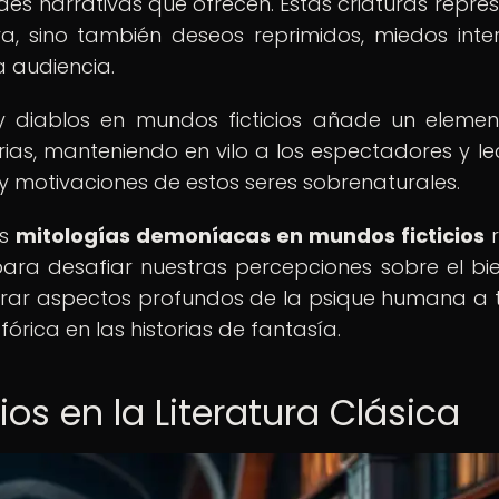
ades narrativas que ofrecen. Estas criaturas repre
, sino también deseos reprimidos, miedos inte
a audiencia.
 diablos en mundos ficticios añade un eleme
orias, manteniendo en vilo a los espectadores y le
 motivaciones de estos seres sobrenaturales.
as
mitologías demoníacas en mundos ficticios
r
ara desafiar nuestras percepciones sobre el bie
plorar aspectos profundos de la psique humana a 
órica en las historias de fantasía.
s en la Literatura Clásica