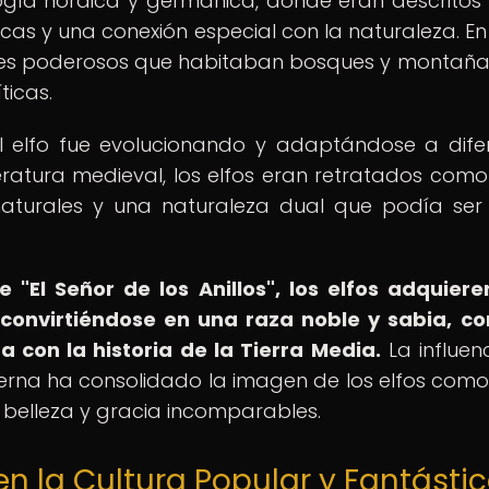
ología nórdica y germánica, donde eran descrito
cas y una conexión especial con la naturaleza. En
seres poderosos que habitaban bosques y montañas
ticas.
el elfo fue evolucionando y adaptándose a dife
literatura medieval, los elfos eran retratados como
naturales y una naturaleza dual que podía ser
e "El Señor de los Anillos", los elfos adquier
convirtiéndose en una raza noble y sabia, c
 con la historia de la Tierra Media.
La influen
oderna ha consolidado la imagen de los elfos como
 belleza y gracia incomparables.
en la Cultura Popular y Fantásti