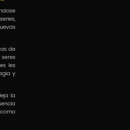
éndose
eries,
nuevas
ias de
 seres
es les
agia y
eja la
sencia
r como