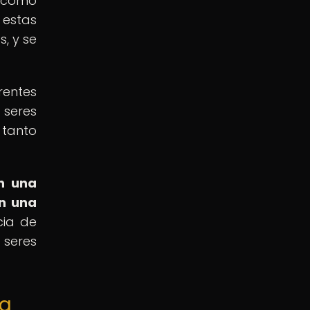
s como
 estas
, y se
rentes
 seres
 tanto
en una
on una
cia de
 seres
ca