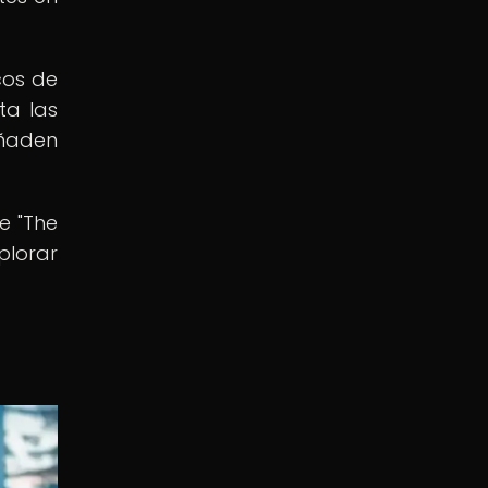
cos de
ta las
añaden
e "The
plorar