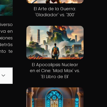
El Arte de la Guerra:
'Gladiador' vs. '300'
iverso
ava en
xiones
detrás
nto te
El Apocalipsis Nuclear
en el Cine: 'Mad Max' vs.
'El Libro de Eli'