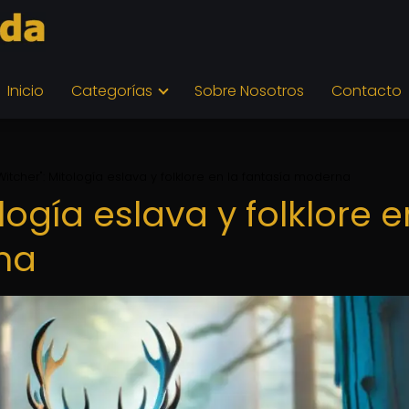
Inicio
Categorías
Sobre Nosotros
Contacto
Witcher": Mitología eslava y folklore en la fantasía moderna
logía eslava y folklore e
na