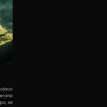
polaco
eraria
po, se