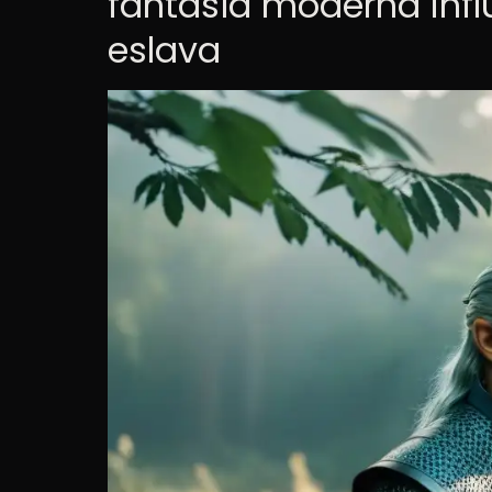
fantasía moderna infl
eslava