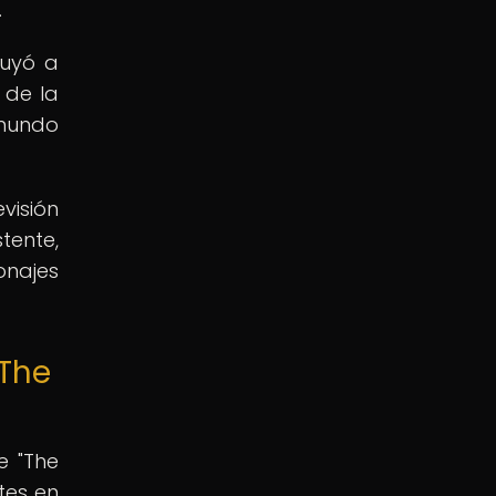
.
buyó a
 de la
 mundo
evisión
tente,
onajes
"The
e "The
tes en