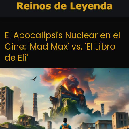
El Apocalipsis Nuclear en el
Cine: 'Mad Max' vs. 'El Libro
de Eli'