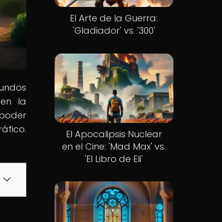
El Arte de la Guerra:
'Gladiador' vs. '300'
mundos
en la
 poder
áfico.
El Apocalipsis Nuclear
en el Cine: 'Mad Max' vs.
'El Libro de Eli'