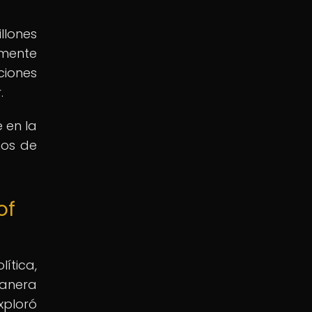
llones
mente
ciones
.
 en la
nos de
of
ítica,
manera
xploró