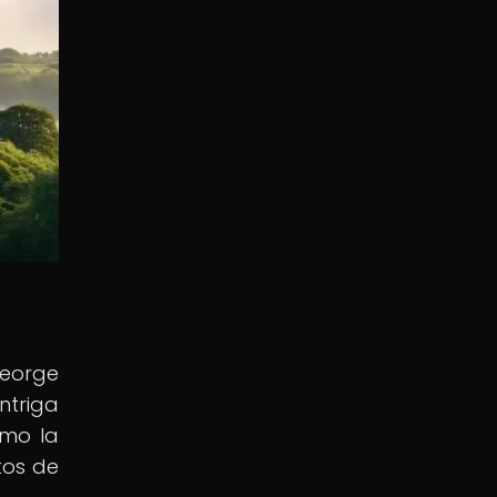
George
ntriga
omo la
tos de