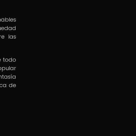
nables
güedad
re las
e todo
opular
ntasía
sca de