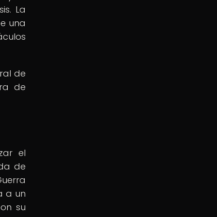
is. La
de una
áculos
ral de
ora de
zar el
ada de
Guerra
a a un
con su