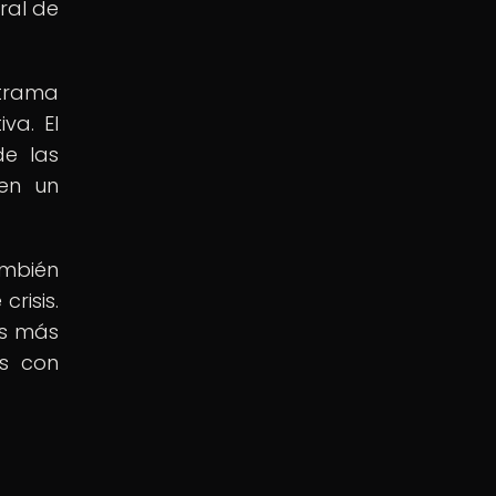
ral de
 trama
va. El
de las
nen un
ambién
risis.
os más
os con