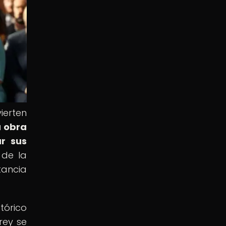
ierten
a obra
ar sus
 de la
tancia
tórico
rey se