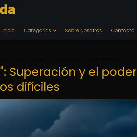
Inicio
Categorías
Sobre Nosotros
Contacto
iscurso del rey": Superación y el poder de la voz en tiempos difíciles
y": Superación y el poder
s difíciles