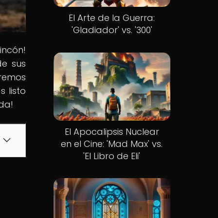
El Arte de la Guerra:
'Gladiador' vs. '300'
incón!
de sus
raremos
 listo
rda!
El Apocalipsis Nuclear
en el Cine: 'Mad Max' vs.
'El Libro de Eli'