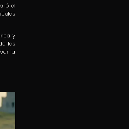
lió el
ículas
rica y
de las
por la