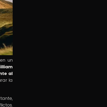
 en un
illiam
nte al
rar la
tante,
ictos.