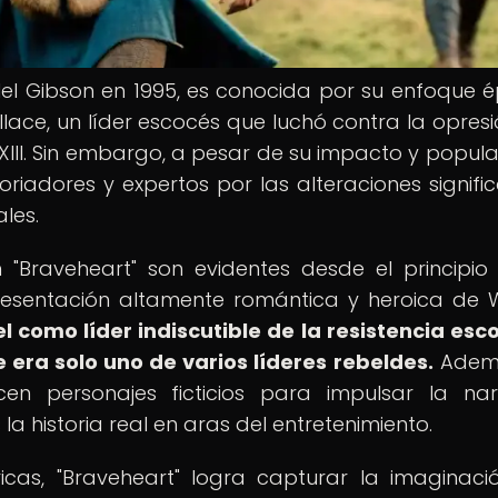
 Mel Gibson en 1995, es conocida por su enfoque é
llace, un líder escocés que luchó contra la opresi
 XIII. Sin embargo, a pesar de su impacto y popula
oriadores y expertos por las alteraciones signific
ales.
 "Braveheart" son evidentes desde el principio
resentación altamente romántica y heroica de W
l como líder indiscutible de la resistencia esc
 era solo uno de varios líderes rebeldes.
Ademá
en personajes ficticios para impulsar la nar
a historia real en aras del entretenimiento.
icas, "Braveheart" logra capturar la imaginaci