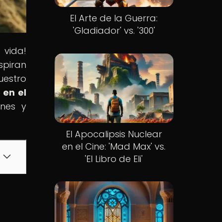
El Arte de la Guerra:
'Gladiador' vs. '300'
 vida!
spiran
uestro
 en el
ones y
El Apocalipsis Nuclear
en el Cine: 'Mad Max' vs.
'El Libro de Eli'