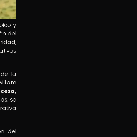
pico y
ón del
ridad,
ativas
 de la
illiam
ocesa,
s, se
rativa
ón del