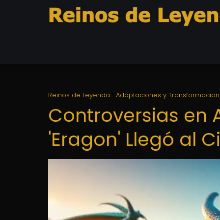
Reinos de Leyenda
Adaptaciones y Transformacio
Controversias en
'Eragon' Llegó al C