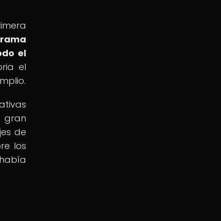
rimera
trama
odo el
ria el
mplio.
ativas
a gran
jes de
re los
había