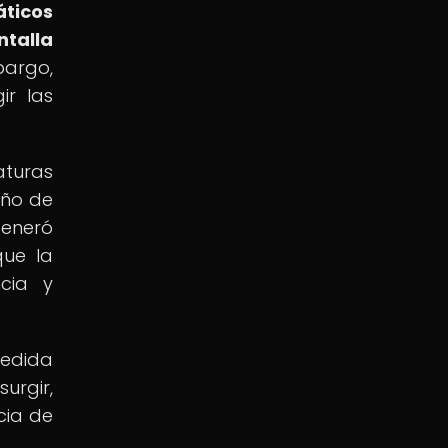
ticos
ntalla
bargo,
ir las
aturas
eño de
generó
que la
ncia y
medida
urgir,
cia de