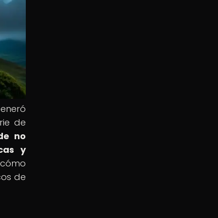
generó
rie de
nde no
cas y
e cómo
cos de