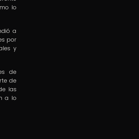
omo lo
ndió a
mes por
ales y
es de
rte de
de las
n a lo