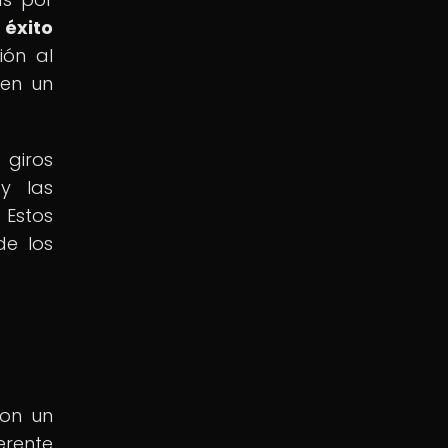
 éxito
ión al
 en un
 giros
y las
 Estos
de los
ron un
erente