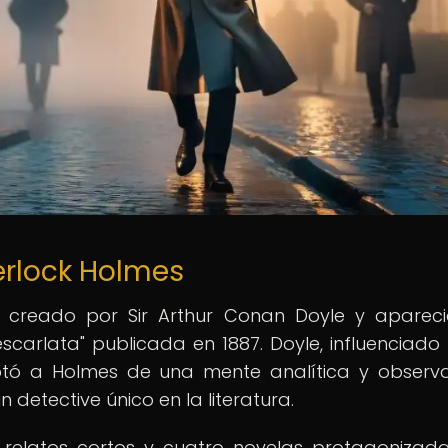
herlock Holmes
e creado por Sir Arthur Conan Doyle y aparec
scarlata" publicada en 1887. Doyle, influenciado 
dotó a Holmes de una mente analítica y observ
n detective único en la literatura.
 relatos cortos y cuatro novelas protagonizad