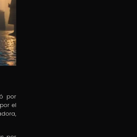
ió por
por el
adora,
as por