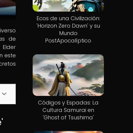
Ecos de una Civilización:
'Horizon Zero Dawn' y su
iverso
Mundo
ías de
PostApocalíptico
 Elder
n este
cretos
Códigos y Espadas: La
Cultura Samurai en
'Ghost of Tsushima'
'