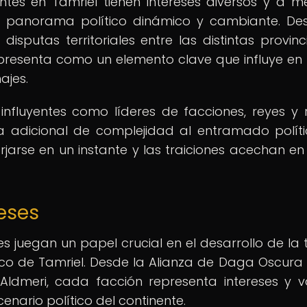
entes en Tamriel tienen intereses diversos y a 
n panorama político dinámico y cambiante. De
isputas territoriales entre las distintas provinci
 se presenta como un elemento clave que influye en
ajes.
nfluyentes como líderes de facciones, reyes y r
a adicional de complejidad al entramado polít
rjarse en un instante y las traiciones acechan e
reses
iones juegan un papel crucial en el desarrollo de la
ico de Tamriel. Desde la Alianza de Daga Oscura
Aldmeri, cada facción representa intereses y v
enario político del continente.