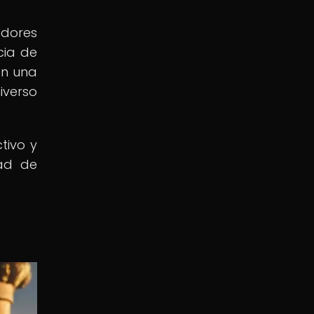
adores
cia de
en una
iverso
ctivo y
dad de