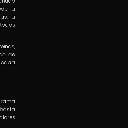
menudo
sde la
as, la
 todas
einas,
ico de
n cada
 trama
 hasta
alores