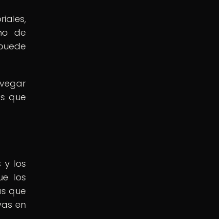
iales,
eno de
 puede
avegar
os que
s y los
ue los
as que
vas en