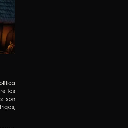
lítica
re los
es son
rigas,