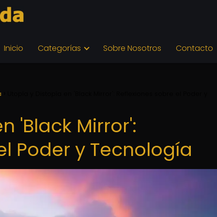
Inicio
Categorías
Sobre Nosotros
Contacto
a
Utopía y Distopía en 'Black Mirror': Reflexiones sobre el Poder y
n 'Black Mirror':
el Poder y Tecnología