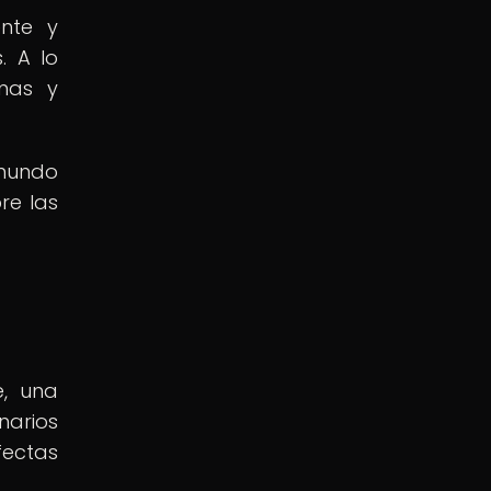
ente y
. A lo
emas y
 mundo
re las
e, una
narios
fectas