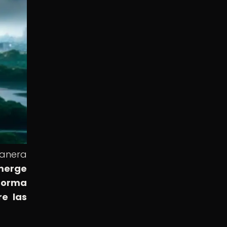
manera
umerge
forma
re las