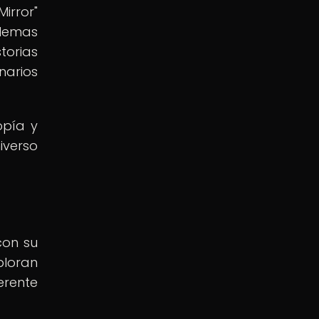
irror"
ilemas
torias
narios
opía y
iverso
con su
ploran
erente