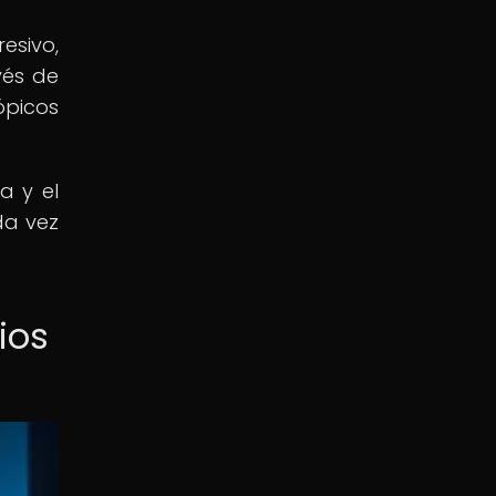
esivo,
vés de
ópicos
a y el
da vez
ios