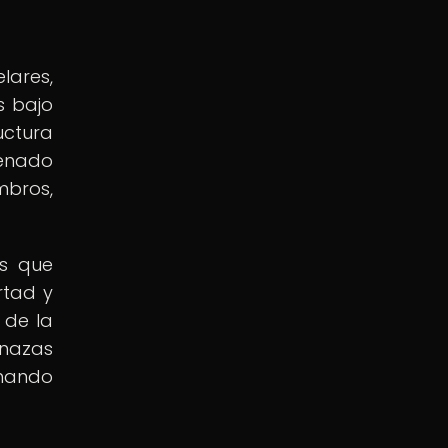
lares,
s bajo
uctura
enado
mbros,
os que
rtad y
 de la
enazas
anando