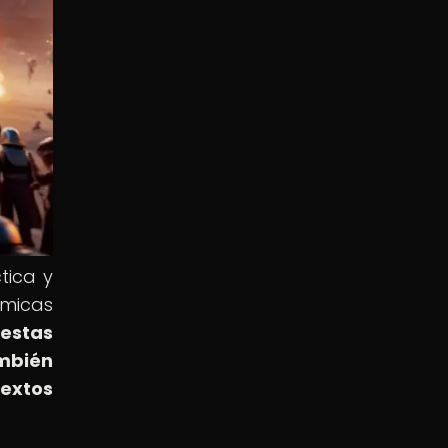
tica y
ámicas
 estas
ambién
extos