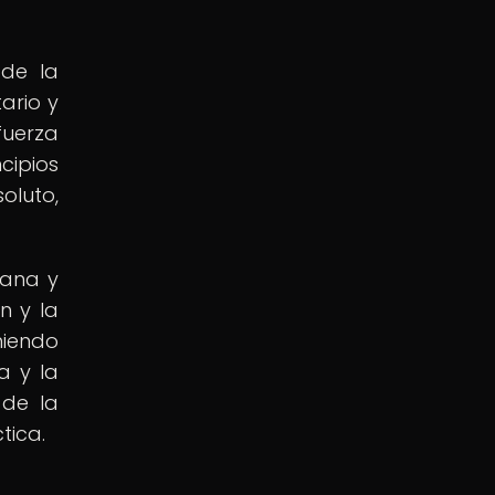
 de la
ario y
fuerza
cipios
oluto,
mana y
n y la
miendo
a y la
 de la
tica.