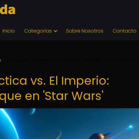
Inicio
Categorías
Sobre Nosotros
Contacto
a
La República Galáctica vs. El Imperio: Ideologías en Choque en 'S
tica vs. El Imperio:
que en 'Star Wars'