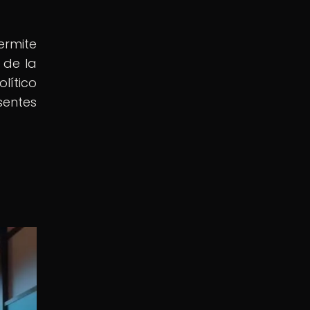
ermite
 de la
lítico
sentes