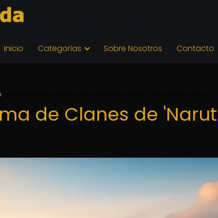
Inicio
Categorías
Sobre Nosotros
Contacto
a
El Fascinante Sistema de Clanes de 'Naruto': Un Estudio Político
ema de Clanes de 'Naruto