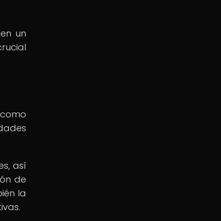
 en un
rucial
, como
idades
es, así
ión de
ién la
ivas.