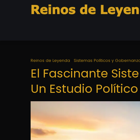
Reinos de Leyenda
Sistemas Políticos y Gobernanz
El Fascinante Sist
Un Estudio Político