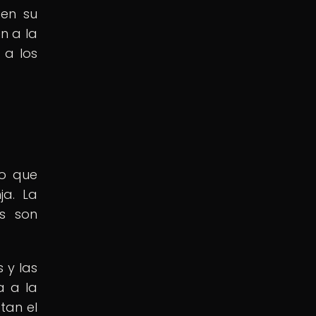
gen su
n a la
 a los
no que
ja. La
es son
s y las
a a la
tan el