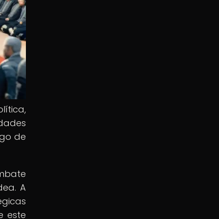
ítica,
idades
rgo de
ombate
dea. A
égicas
e este