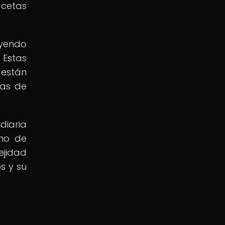
acetas
uyendo
 Estas
 están
ñas de
diaria
eno de
ejidad
s y su