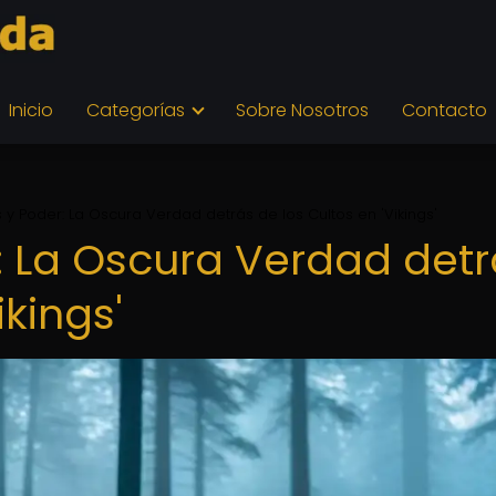
Inicio
Categorías
Sobre Nosotros
Contacto
s y Poder: La Oscura Verdad detrás de los Cultos en 'Vikings'
r: La Oscura Verdad det
ikings'