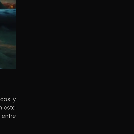
icas y
n esta
 entre