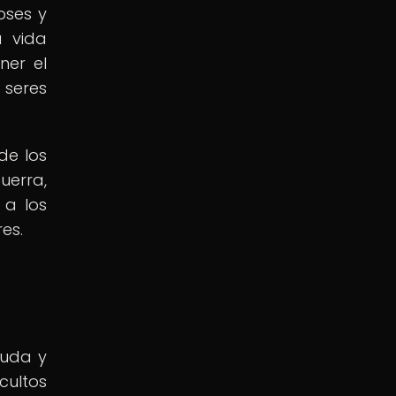
oses y
a vida
ner el
 seres
de los
uerra,
 a los
es.
ruda y
cultos