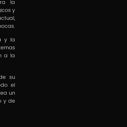
ra la
icos y
ctual,
pocas.
a y la
 temas
n a la
de su
odo el
crea un
o y de