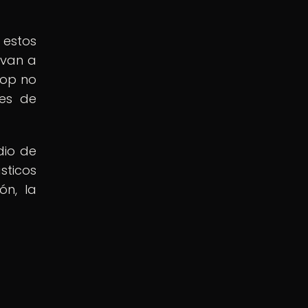
 estos
ivan a
pop no
nes de
dio de
sticos
ón, la