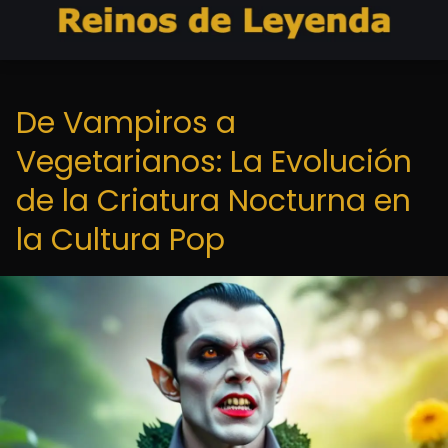
De Vampiros a
Vegetarianos: La Evolución
de la Criatura Nocturna en
la Cultura Pop