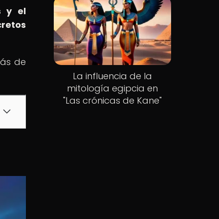
s y el
cretos
rás de
La influencia de la
mitología egipcia en
"Las crónicas de Kane"