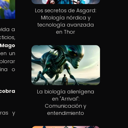
Los secretos de Asgard:
Mitología nórdica y
tecnología avanzada
vida a
en Thor
icios,
l Mago
 en un
plorar
ina o
 cobra
La biología alienígena
en "Arrival":
Comunicación y
uras y
entendimiento