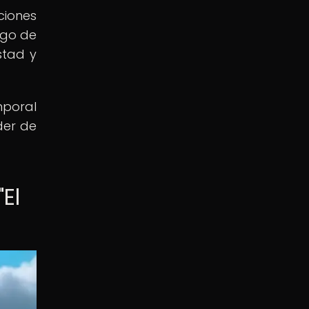
ciones
Mago de
stad y
mporal
der de
El