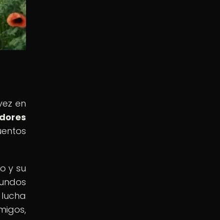
vez en
adores
uentos
o y su
fundos
 lucha
migos,