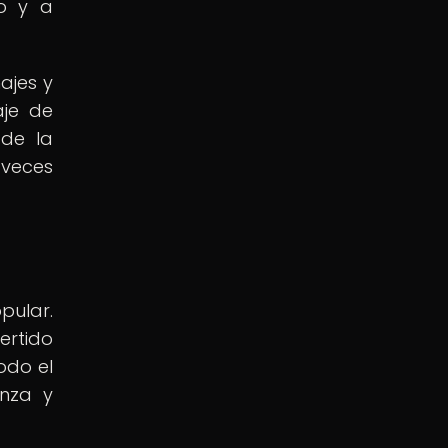
do y a
ajes y
aje de
de la
 veces
pular.
ertido
odo el
anza y