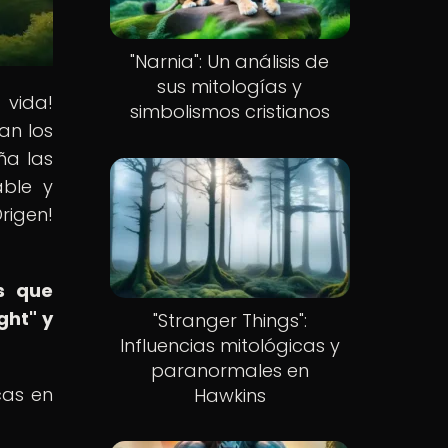
"Narnia": Un análisis de
sus mitologías y
 vida!
simbolismos cristianos
an los
ña las
able y
rigen!
as que
ght" y
"Stranger Things":
Influencias mitológicas y
paranormales en
cas en
Hawkins