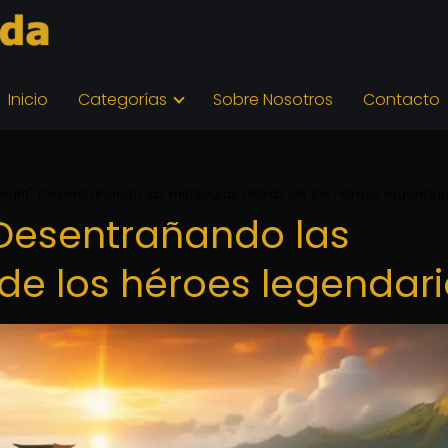
Inicio
Categorías
Sobre Nosotros
Contacto
 Night": Desentrañando las mitologías detrás de los héroes legendar
 Desentrañando las
 de los héroes legendar