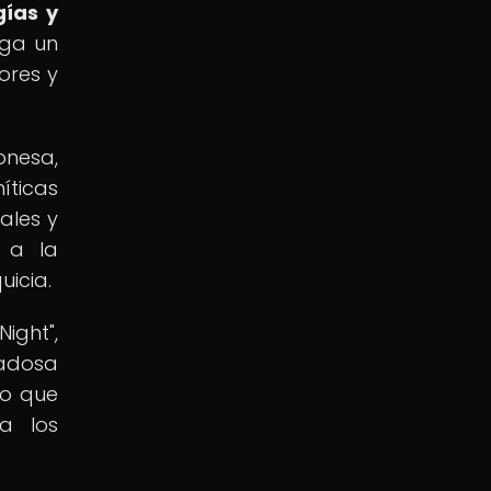
gías y
ega un
ores y
onesa,
íticas
ales y
 a la
uicia.
ight",
dadosa
no que
a los