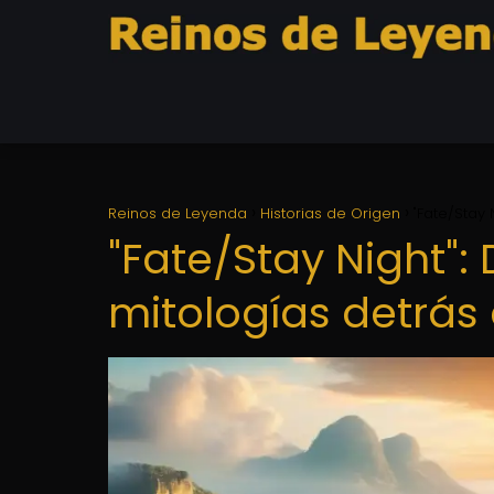
Reinos de Leyenda
Historias de Origen
"Fate/Stay
"Fate/Stay Night":
mitologías detrás