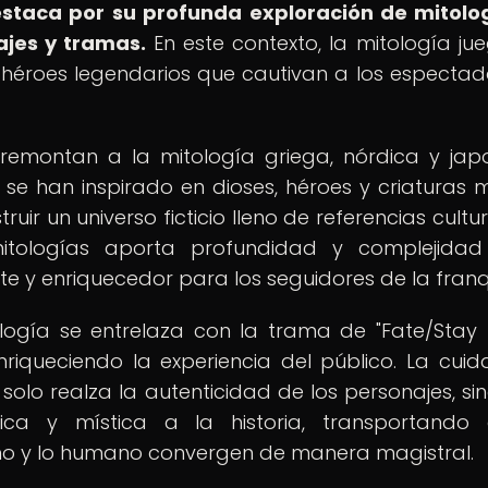
estaca por su profunda exploración de mitolo
ajes y tramas.
En este contexto, la mitología ju
héroes legendarios que cautivan a los espectad
 remontan a la mitología griega, nórdica y jap
 se han inspirado en dioses, héroes y criaturas m
uir un universo ficticio lleno de referencias cultur
tologías aporta profundidad y complejidad
e y enriquecedor para los seguidores de la franq
ogía se entrelaza con la trama de "Fate/Stay N
riqueciendo la experiencia del público. La cui
 solo realza la autenticidad de los personajes, si
a y mística a la historia, transportando 
ino y lo humano convergen de manera magistral.