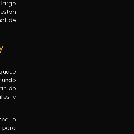
 largo
 están
nal de
y
iquece
 mundo
zan de
lles y
tico o
e para