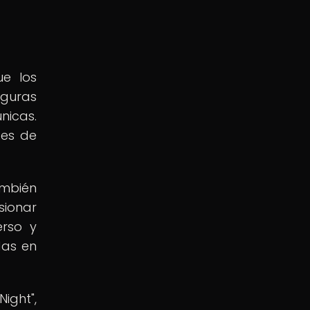
ue los
iguras
nicas.
oes de
.
ambién
sionar
erso y
das en
ight",