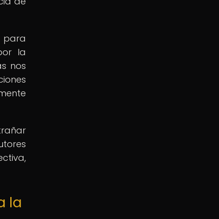
cia de
o para
por la
as nos
ciones
amente
trañar
utores
ctiva,
a la