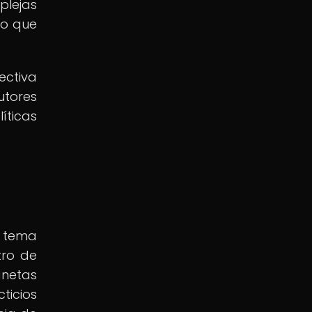
plejas
io que
ectiva
utores
íticas
n tema
tro de
anetas
ticios