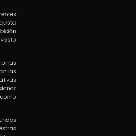
rentes
quista
bición
 vasto
onias
an las
ativas
xionar
s como
mundos
estras