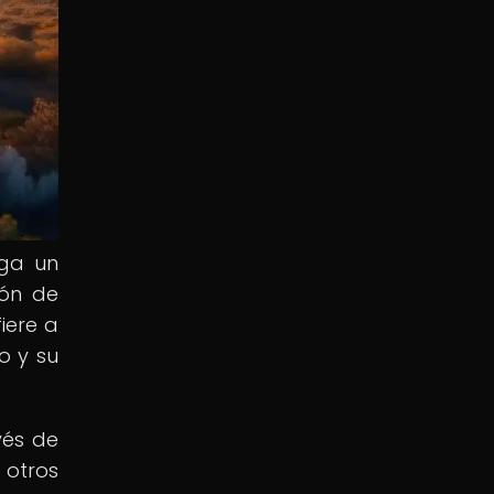
ega un
ión de
fiere a
o y su
vés de
 otros