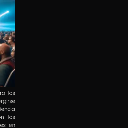
ra los
rgirse
iencia
on los
mes en