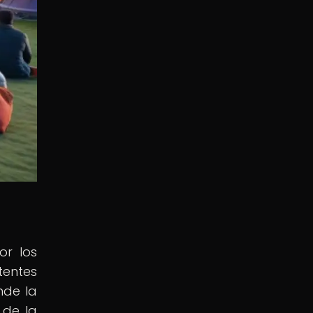
or los
tentes
nde la
 de la