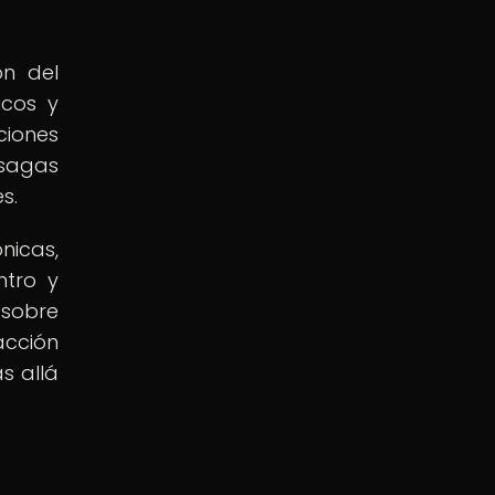
ón del
icos y
ciones
 sagas
s.
nicas,
ntro y
 sobre
acción
s allá