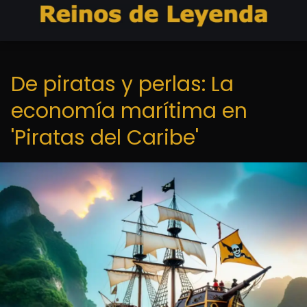
De piratas y perlas: La
economía marítima en
'Piratas del Caribe'