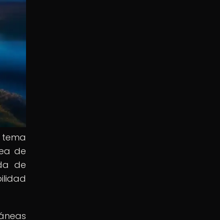
n tema
dea de
ada de
ilidad
ráneas