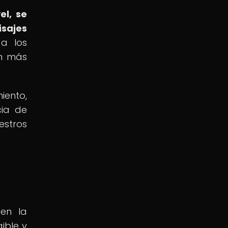
el, se
sajes
a los
an más
iento,
cia de
estros
en la
ible y