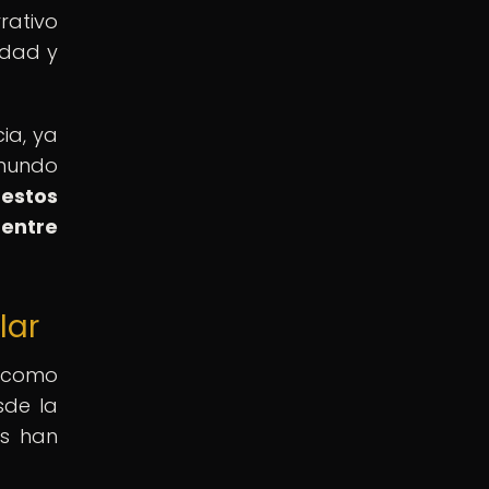
rativo
idad y
ia, ya
 mundo
estos
 entre
lar
o como
sde la
as han