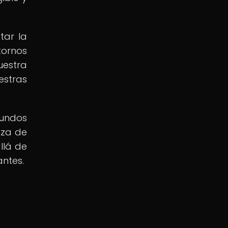
tar la
tornos
uestra
estras
mundos
eza de
allá de
ntes.