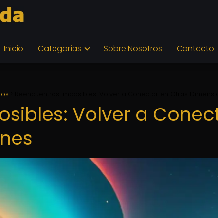
Inicio
Categorías
Sobre Nosotros
Contacto
los
Reencuentros Imposibles: Volver a Conectar en Otras Dimensi
sibles: Volver a Conec
ones