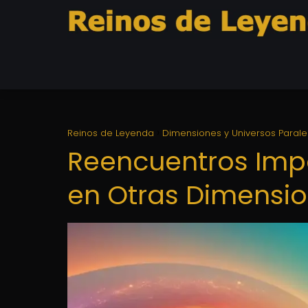
Reinos de Leyenda
Dimensiones y Universos Parale
Reencuentros Impo
en Otras Dimensi