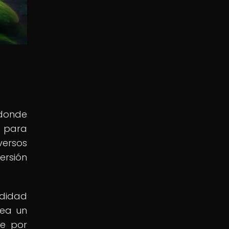
a
 donde
s para
versos
ersión
ndidad
rea un
se por