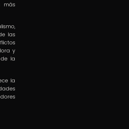
ia más
lismo,
de las
lictos
lora y
 de la
ece la
idades
idores