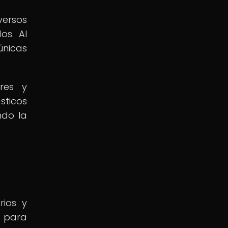
versos
os. Al
únicas
res y
sticos
ndo la
rios y
a para