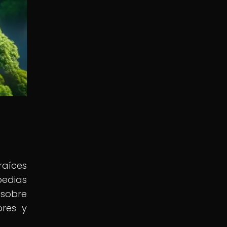
raíces
pedias
 sobre
ores y