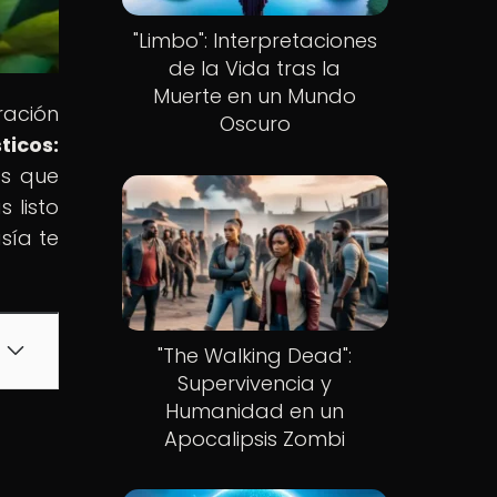
"Limbo": Interpretaciones
de la Vida tras la
Muerte en un Mundo
ración
Oscuro
ticos:
as que
 listo
sía te
"The Walking Dead":
Supervivencia y
Humanidad en un
Apocalipsis Zombi