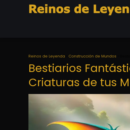
Reinos de Leyenda
Construcción de Mundos
Besti
Bestiarios Fantást
Criaturas de tus 