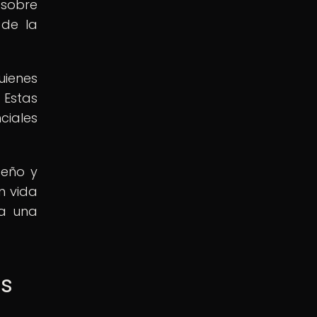
 sobre
 de la
uienes
 Estas
ciales
seño y
n vida
za una
as